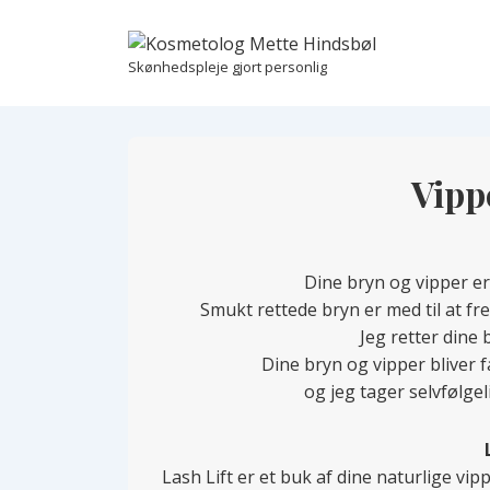
↓
Hop
til
Skønhedspleje gjort personlig
hovedindhold
Vipp
Dine bryn og vipper er
Smukt rettede bryn er med til at fr
Jeg retter dine
Dine bryn og vipper bliver 
og jeg tager selvfølge
Lash Lift er et buk af dine naturlige vip