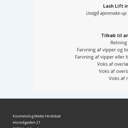
Lash Lift i
Undgå øjenmake-up i
Tilkøb til 
Retning 
Farvning af vipper og br
Farvning af vipper eller b
Voks af overlæ
Voks af overl
Voks af 
Kosmetolog Mette Hindsbøl
Hovedgaden 21