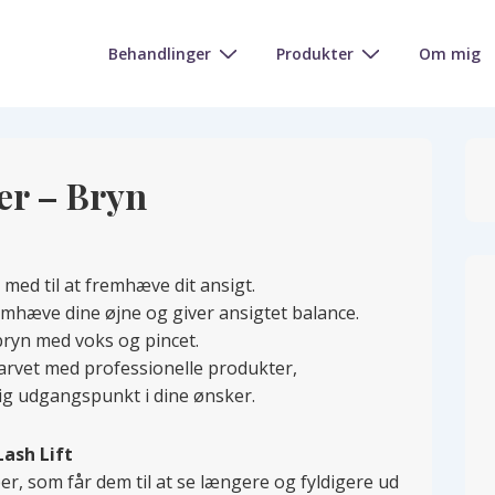
Main
Behandlinger
Produkter
Om mig
Navigation
er – Bryn
 med til at fremhæve dit ansigt.
emhæve dine øjne og giver ansigtet balance.
 bryn med voks og pincet.
farvet med professionelle produkter,
lig udgangspunkt i dine ønsker.
Lash Lift
per, som får dem til at se længere og fyldigere ud